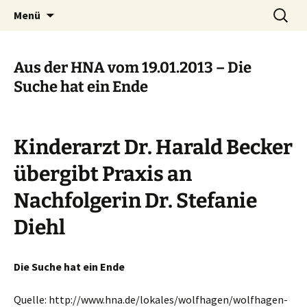
Ihre Praxis in Wolfhagen-Istha
Zum
Suchen
Kinderarztpraxis Dr. med.
Menü
Inhalt
nach:
Stefanie Diehl
springen
Aus der HNA vom 19.01.2013 – Die
Suche hat ein Ende
Kinderarzt Dr. Harald Becker
übergibt Praxis an
Nachfolgerin Dr. Stefanie
Diehl
Die Suche hat ein Ende
Quelle: http://www.hna.de/lokales/wolfhagen/wolfhagen-